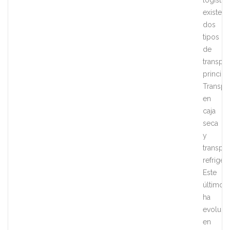
logístic
existen
dos
tipos
de
transpor
princip
Transpo
en
caja
seca
y
transpor
refriger
Este
último
ha
evoluci
en