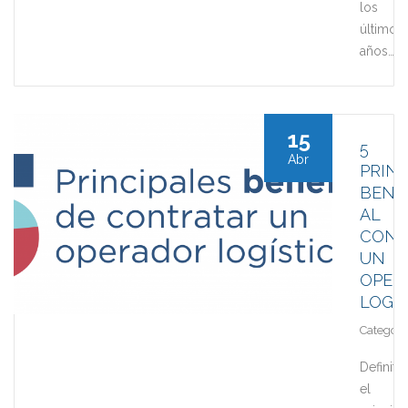
los
últimos
años…
15
5
Abr
PRINC
BENE
AL
CONT
UN
OPER
LOGÍ
Category
Definiti
el