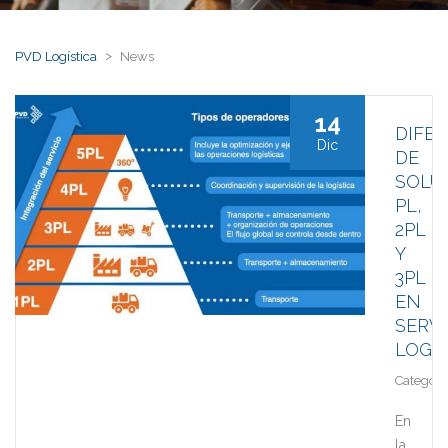
>
PVD Logística
News
14
DIFE
Dic
DE
SOLU
PL,
2PL
Y
3PL
EN
SERVI
LOGÍ
Category
En
la