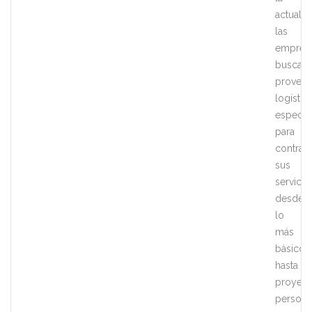
actualid
las
empres
buscan
provee
logístic
especia
para
contrata
sus
servicio
desde
lo
más
básico
hasta
proyect
persona