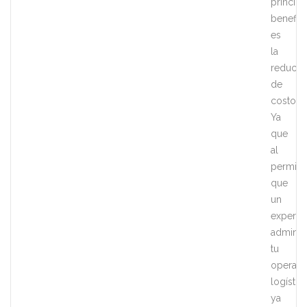
principa
benefic
es
la
reducci
de
costos.
Ya
que
al
permitir
que
un
experto
adminis
tu
operaci
logístic
ya