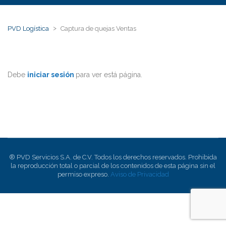
>
PVD Logística
Captura de quejas Ventas
Debe
iniciar sesión
para ver está página.
® PVD Servicios S.A. de C.V. Todos los derechos reservados. Prohibida
la reproducción total o parcial de los contenidos de esta página sin el
permiso expreso.
Aviso de Privacidad