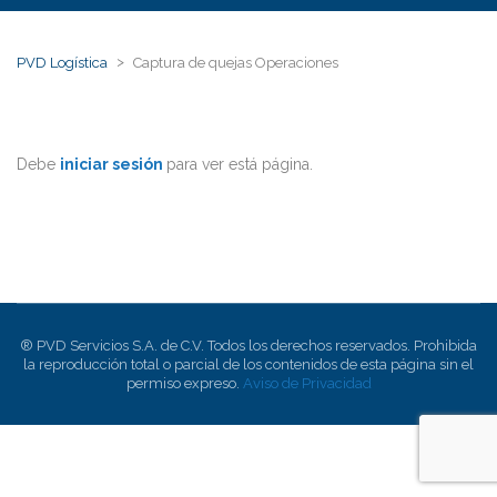
>
PVD Logística
Captura de quejas Operaciones
Debe
iniciar sesión
para ver está página.
® PVD Servicios S.A. de C.V. Todos los derechos reservados. Prohibida
la reproducción total o parcial de los contenidos de esta página sin el
permiso expreso.
Aviso de Privacidad